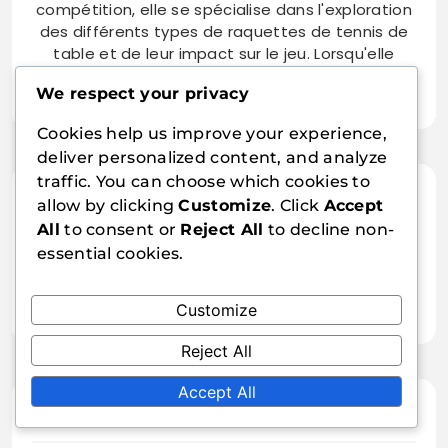
compétition, elle se spécialise dans l'exploration
des différents types de raquettes de tennis de
table et de leur impact sur le jeu. Lorsqu'elle
n'écrit pas, Lydia aime entraîner de jeunes
We respect your privacy
joueurs et partager son amour pour ce sport.
Cookies help us improve your experience,
deliver personalized content, and analyze
traffic. You can choose which cookies to
allow by clicking
Customize
. Click
Accept
05/02/2026
All
to consent or
Reject All
to decline non-
Lame de tennis de table plus fine
essential cookies.
: Vitesse, Légèreté, Maniabilité
06/02/2026
améliorée
Raquette de tennis de table avec
Customize
poignée anatomique : Design
Reject All
ergonomique, Confort,
Ajustement
Accept All
Leave a Reply