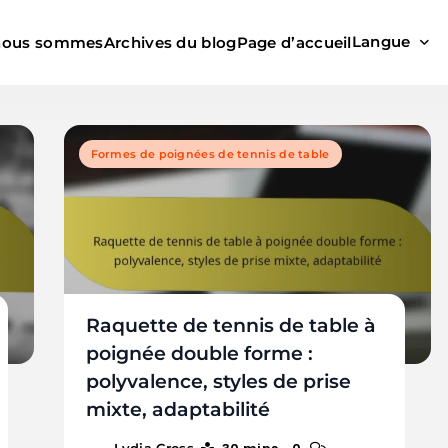
Langue
nous sommes
Archives du blog
Page d’accueil
Formes de poignées de tennis de table
Raquette de tennis de table à
poignée double forme :
polyvalence, styles de prise
mixte, adaptabilité
Lydia Cross