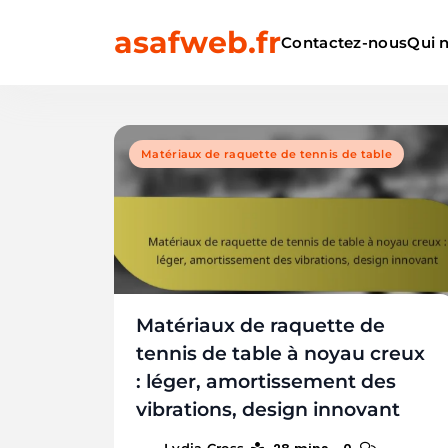
Skip
asafweb.fr
to
Contactez-nous
Qui 
content
Matériaux de raquette de tennis de table
Matériaux de raquette de
tennis de table à noyau creux
: léger, amortissement des
vibrations, design innovant
Lydia Cross